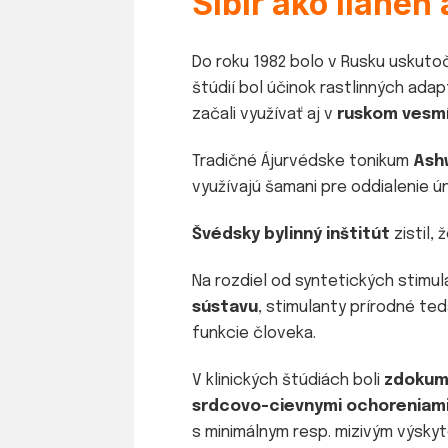
Sibír ako liahe
Do roku 1982 bolo v Rusku uskut
štúdií bol účinok rastlinných ad
začali využívať aj v
ruskom vesm
Tradičné Ájurvédske tonikum
Ash
využívajú šamani pre oddialenie ún
Švédsky bylinný inštitút
zistil,
Na rozdiel od syntetických stimu
sústavu
, stimulanty prírodné t
funkcie človeka.
V klinických štúdiách boli
zdokum
srdcovo-cievnymi ochoreniami 
s minimálnym resp. mizivým výskyt