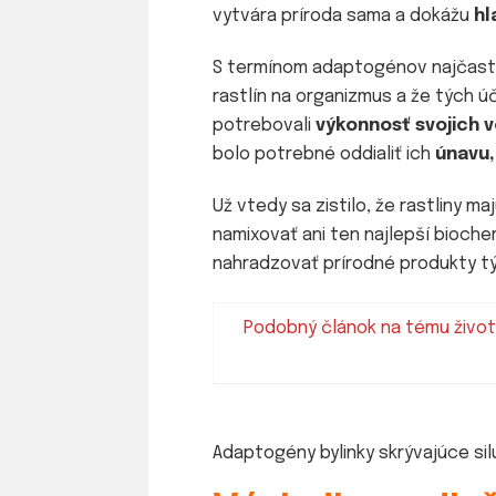
vytvára príroda sama a dokážu
hl
S termínom adaptogénov najčast
rastlín na organizmus a že tých ú
potrebovali
výkonnosť svojich 
bolo potrebné oddialiť ich
únavu,
Už vtedy sa zistilo, že rastliny 
namixovať ani ten najlepší biochem
nahradzovať prírodné produkty t
Podobný článok na tému živo
Adaptogény bylinky skrývajúce sil