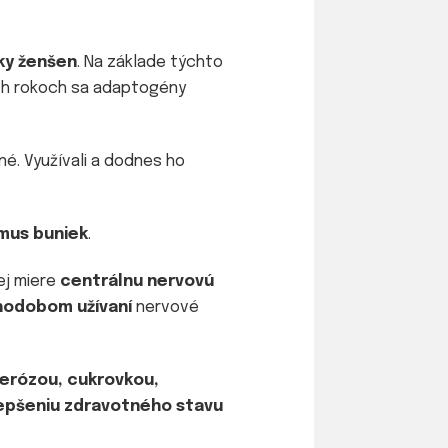
sky ženšen
. Na základe týchto
ych rokoch sa adaptogény
né. Využívali a dodnes ho
mus buniek
.
ej miere
centrálnu nervovú
hodobom užívaní
nervové
erózou, cukrovkou,
epšeniu zdravotného stavu