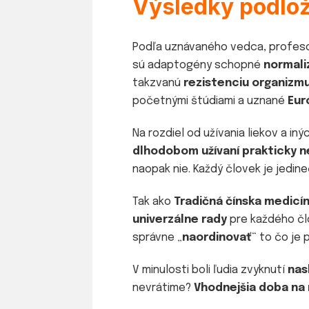
Výsledky podlo
Podľa uznávaného vedca, profeso
sú adaptogény schopné
normali
takzvanú
rezistenciu organizmu
početnými štúdiami a uznané
Eur
Na rozdiel od užívania liekov a i
dlhodobom užívaní prakticky 
naopak nie. Každý človek je jedin
Tak ako
Tradičná čínska medicí
univerzálne rady
pre každého čl
správne „
naordinovať
“ to čo je 
V minulosti boli ľudia zvyknutí
nas
nevrátime?
Vhodnejšia doba na 