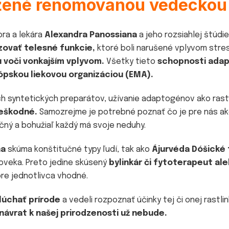
žené renomovanou vedeckou 
ra a lekára
Alexandra Panossiana
a jeho rozsiahlej štúdie
zovať telesné funkcie,
ktoré boli narušené vplyvom stres
 voči vonkajším vplyvom.
Všetky tieto
schopnosti ada
ópskou liekovou organizáciou (EMA).
ných syntetických preparátov, užívanie adaptogénov ako rast
neškodné.
Samozrejme je potrebné poznať čo je pre nás ak
ečný a bohužiaľ každý má svoje neduhy.
na
skúma konštitučné typy ľudí, tak ako
Ájurvéda Dóšické 
oveka. Preto jedine skúsený
bylinkár či fytoterapeut ale
pre jednotlivca vhodné.
lúchať prírode
a vedeli rozpoznať účinky tej či onej rastli
návrat k našej prirodzenosti už nebude.