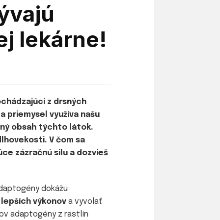
ývajú
ej lekárne!
ochádzajúci z drsných
a priemysel využíva našu
rný obsah týchto látok.
dlhovekosti. V čom sa
úce zázračnú silu a dozvieš
e adaptogény dokážu
 lepších výkonov
a vyvolať
ov adaptogény z rastlín