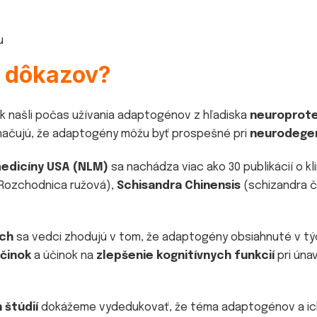
u
c dôkazov?
k našli počas užívania adaptogénov z hľadiska
neuroprote
ačujú, že adaptogény môžu byť prospešné pri
neurodegen
medicíny USA (NLM)
sa nachádza viac ako 30 publikácií o kli
Rozchodnica ružová),
Schisandra Chinensis
(schizandra č
ách
sa vedci zhodujú v tom, že adaptogény obsiahnuté v tých
činok
a účinok na
zlepšenie kognitívnych funkcií
pri úna
 štúdií
dokážeme vydedukovať, že téma adaptogénov a ich