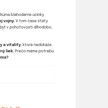
kúma blahodarné účinky
j vojny.
V tom čase štáty
í byť v pohotovosti dlhodobo,
 a vitality
, ktoré nedokáže
ny liek.
Prečo máme potrebu
sama?