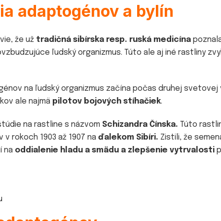
nia adaptogénov
a bylín
vie, že už
tradičná sibírska resp. ruská medicína
poznala 
zbudzujúce ľudský organizmus. Túto ale aj iné rastliny zvy
génov na ľudský organizmus začína počas druhej svetovej 
akov ale najmä
pilotov bojových stíhačiek
.
štúdie na rastline s názvom
Schizandra Čínska.
Túto rastli
ev v rokoch 1903 až 1907 na
ďalekom Sibíri.
Zistili, že semen
í na
oddialenie hladu a smädu a zlepšenie vytrvalosti
p
u