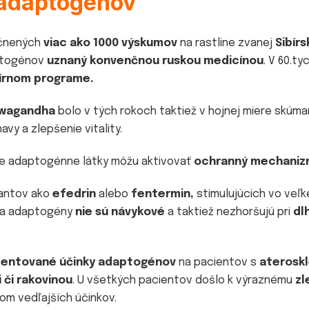
ň adaptogénov
očnených
viac ako 1000 výskumov
na rastline zvanej
Sibír
aptogénov
uznaný konvenčnou ruskou medicínou
. V 60.t
írnom programe.
wagandha
bolo v tých rokoch taktiež v hojnej miere skúma
avy a zlepšenie vitality.
 že adaptogénne látky môžu aktivovať
ochranný mechaniz
lantov ako
efedrin
alebo
fentermin,
stimulujúcich vo veľk
eda adaptogény
nie sú návykové
a taktiež nezhoršujú pri
dl
entované účinky adaptogénov
na pacientov s
ateroskl
či rakovinou
. U všetkých pacientov došlo k výraznému
zl
om vedľajších účinkov.