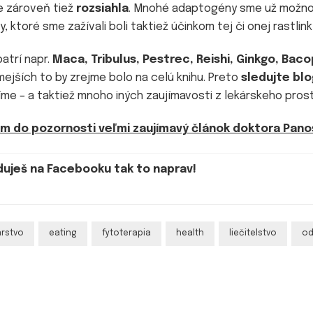
e zároveň tiež
rozsiahla
. Mnohé adaptogény sme už možno v
 ktoré sme zažívali boli taktiež účinkom tej či onej rastlink
atrí napr.
Maca, Tribulus, Pestrec, Reishi, Ginkgo, Bac
námejších to by zrejme bolo na celú knihu. Preto
sledujte blo
íme – a taktiež mnoho iných zaujímavosti z lekárskeho pros
vam do pozornosti veľmi zaujímavý článok doktora Pan
duješ na Facebooku tak to naprav!
árstvo
eating
fytoterapia
health
liečitelstvo
od