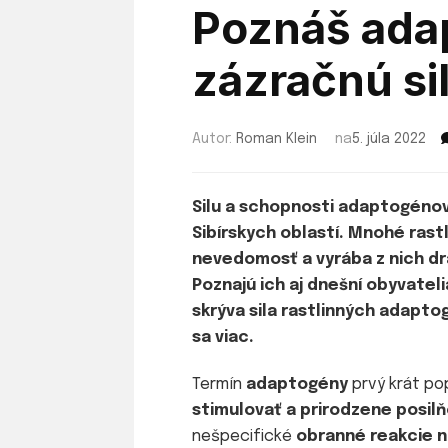
Poznáš ada
zázračnú sil
Autor:
Roman Klein
na
5. júla 2022
Silu a schopnosti adaptogénov 
Sibírskych oblastí. Mnohé ras
nevedomosť a vyrába z nich dr
Poznajú ich aj dnešní obyvatel
skrýva sila rastlinných adapto
sa viac.
Termín
adaptogény
prvý krát po
stimulovať a prirodzene posil
nešpecifické
obranné reakcie n