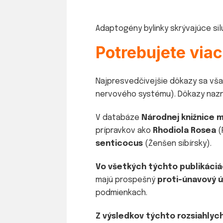
Adaptogény bylinky skrývajúce sil
Potrebujete via
Najpresvedčivejšie dôkazy sa vša
nervového systému). Dôkazy nazn
V databáze
Národnej knižnice 
prípravkov ako
Rhodiola Rosea
(
senticocus
(Ženšen sibírsky).
Vo všetkých týchto publikáci
majú prospešný
proti-únavový ú
podmienkach.
Z výsledkov týchto rozsiahlych