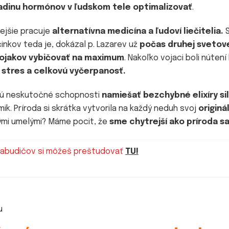
adinu hormónov v ľudskom tele optimalizovať
.
ejšie pracuje
alternatívna medicína a ľudoví liečitelia.
S
činkov teda je, dokázal p. Lazarev už
počas druhej svetove
vojakov vybičovať na maximum
. Nakoľko vojaci boli núten
 stres a celkovú vyčerpanosť.
majú neskutočné schopnosti
namiešať bezchybné elixíry sily
ik. Príroda si skrátka vytvorila na každý neduh svoj
originál
ými umelými? Máme pocit, že
sme chytrejší ako príroda 
tabudičov si môžeš preštudovať
TU!
u