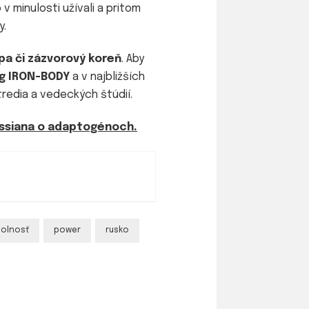
 minulosti užívali a pritom
y.
opa či zázvorový koreň
. Aby
g
IRON-BODY
a v najbližších
tredia a vedeckých štúdií.
ossiana o
adaptogénoch
.
olnosť
power
rusko