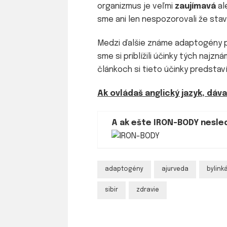
organizmus je veľmi
zaujímavá
al
sme ani len nespozorovali že stavy,
Medzi ďalšie známe adaptogény p
sme si priblížili účinky tých najz
článkoch si tieto účinky predstav
Ak ovládaš anglický jazyk, dá
A ak ešte IRON-BODY nesle
adaptogény
ajurveda
bylink
sibir
zdravie