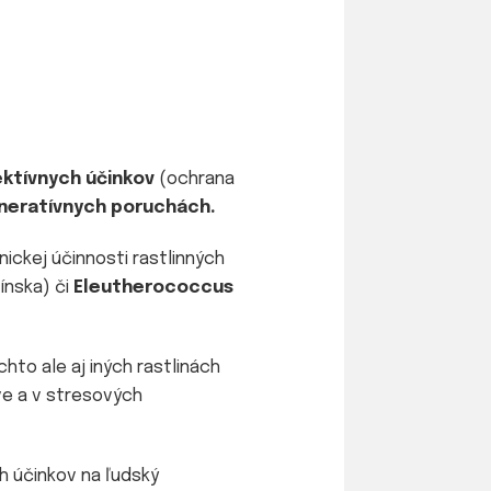
ktívnych účinkov
(ochrana
eratívnych poruchách.
nickej účinnosti rastlinných
ínska) či
Eleutherococcus
to ale aj iných rastlinách
ve a v stresových
 účinkov na ľudský