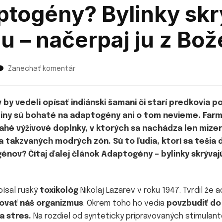
ptogény? Bylinky skr
u – načerpaj ju z Bož
Zanechať komentár
k
článku
Poznáš
adaptogény?
by vedeli opísať indiánski šamani či starí predkovia p
Bylinky
tliny sú bohaté na adaptogény ani o tom nevieme. Farm
skrývajú
ahé výživové doplnky, v ktorých sa nachádza len mize
zázračnú
ia takzvaných modrých zón. Sú to ľudia, ktorí sa tešia 
silu
–
génov? Čítaj ďalej článok Adaptogény – bylinky skrývaj
načerpaj
ju
z
písal ruský
toxikológ
Nikolaj Lazarev v roku 1947. Tvrdil ž
Božej
ňovať náš organizmus
. Okrem toho ho vedia
povzbudiť do
lekárne!
a stres.
Na rozdiel od synteticky pripravovaných stimulant