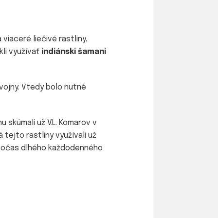
viaceré liečivé rastliny,
kli využívať
indiánski šamani
vojny. Vtedy bolo nutné
nu skúmali už V.L. Komarov v
á tejto rastliny využívali už
očas dlhého každodenného