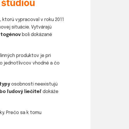
štúdiou
, ktorú vypracoval v roku 2011
ovej situácie. Vytvárajú
ptogénov
boli dokázané
linných produktov je pri
o jednotlivcov vhodné a čo
typy
osobnosti neexistujú
bo ľudový liečiteľ
dokáže
nky. Prečo sa k tomu