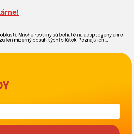
kárne!
 oblastí. Mnohé rastliny sú bohaté na adaptogény ani o
a len mizerný obsah týchto látok. Poznajú ich …
DY