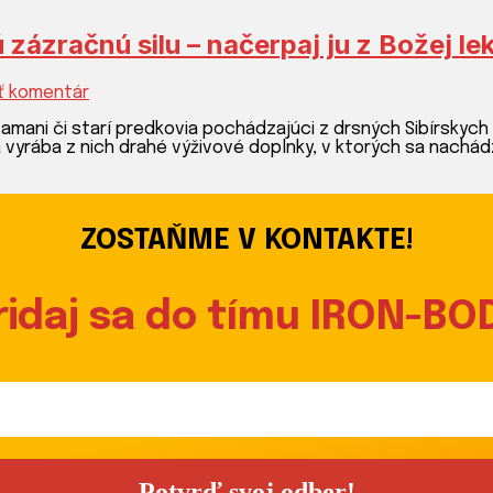
ázračnú silu – načerpaj ju z Božej le
k
ť komentár
článku
Poznáš
šamani či starí predkovia pochádzajúci z drsných Sibírskych
adaptogény?
yrába z nich drahé výživové doplnky, v ktorých sa nachádz
Bylinky
skrývajú
zázračnú
silu
ZOSTAŇME V KONTAKTE!
–
načerpaj
ju
z
ridaj sa do tímu IRON-BO
Božej
lekárne!