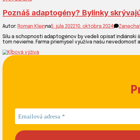
Poznáš adaptogény? Bylinky skrývajú z
Autor:
Roman Klein
na
5. júla 2022
10. októbra 2024
Zanecha
Silu a schopnosti adaptogénov by vedeli opísať indiánski 
tom nevieme. Farma priemysel využíva našu nevedomosť a v
P