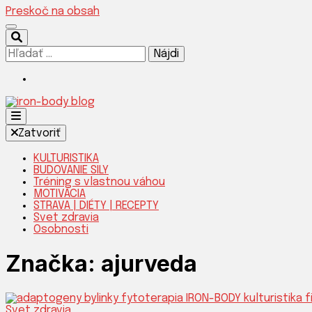
Preskoč na obsah
Hľadať:
Silnejšia verzia teba!
Zatvoriť
KULTURISTIKA
BUDOVANIE SILY
Tréning s vlastnou váhou
IRON-B
MOTIVÁCIA
STRAVA | DIÉTY | RECEPTY
Svet zdravia
Osobnosti
Značka:
ajurveda
Svet zdravia