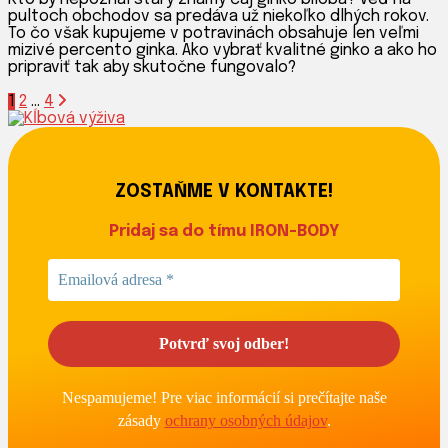
pultoch obchodov sa predáva už niekoľko dlhých rokov.
Biloba:
To čo však kupujeme v potravinách obsahuje len veľmi
Staroveký
mizivé percento ginka. Ako vybrať kvalitné ginko a ako ho
liek
pripraviť tak aby skutočne fungovalo?
proti
starnutiu
Stránkovanie
Stránka
Stránka
Stránka
1
2
…
4
príspevkov
ZOSTAŇME V KONTAKTE!
Pridaj sa do tímu IRON-BODY
Nespamujeme! Pre viac informácií si prečítajte naše
zásady
ochrany osobných údajov
.