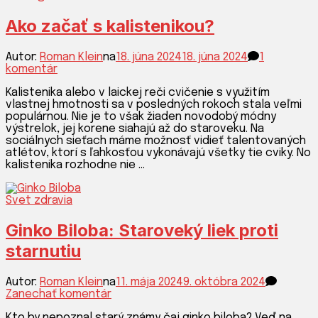
Ako začať s kalistenikou?
Autor:
Roman Klein
na
18. júna 2024
18. júna 2024
1
na
komentár
Ako
Kalistenika alebo v laickej reči cvičenie s využitím
začať
vlastnej hmotnosti sa v posledných rokoch stala veľmi
s
populárnou. Nie je to však žiaden novodobý módny
kalistenikou?
výstrelok, jej korene siahajú až do staroveku. Na
sociálnych sieťach máme možnosť vidieť talentovaných
atlétov, ktorí s ľahkosťou vykonávajú všetky tie cviky. No
kalistenika rozhodne nie …
Svet zdravia
Ginko Biloba: Staroveký liek proti
starnutiu
Autor:
Roman Klein
na
11. mája 2024
9. októbra 2024
k
Zanechať komentár
článku
Kto by nepoznal starý známy čaj ginko biloba? Veď na
Ginko