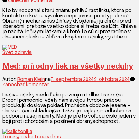
Zanechať komentár
článku
Žihľava
Kto by nepoznal starú známu pŕhlivú rastlinku, ktorá po
dvojdomá:
kontakte s kožou vyvoláva nepríjemné pocity pálenia?
účinky,
Obranný mechanizmus žihľavy dvojdomej ju chráni pred
využitie
zberačmi, pretože všetko dobré si treba zaslúžiť. Žihľava
a
je nabitá liečivými látkami a ktoré to sú si prezradíme v
zber
dnešnom článku – Žihľava dvojdomá: účinky, využitie a …
Svet zdravia
Med: prírodný liek na všetky neduhy
Autor:
Roman Klein
na
7. septembra 2024
9. októbra 2024
k
Zanechať komentár
článku
Liečivé účinky medu ľudia poznajú už dlhé tisícročia.
Med:
Drobní pomocníci včely nám svojou tvrdou prácou
prírodný
produkujú doslova poklad. Prichádza obdobie jesene –
liek
dni sú o čosi chladnejšie, takže je najlepšie odbobie na
na
podporu našej imunity. Med je preto voľbou číslo jeden v
všetky
boji proti chorobám a posilnení obranyschopnosti.
neduhy
Tréning s vlastnou váhou