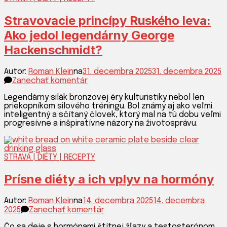
BODY
Stravovacie princípy Ruského leva:
Ako jedol legendárny George
Hackenschmidt?
Autor:
Roman Klein
na
31. decembra 2025
31. decembra 2025
k
Zanechať komentár
článku
Stravovacie
Legendárny silák bronzovej éry kulturistiky nebol len
princípy
priekopníkom silového tréningu. Bol známy aj ako veľmi
Ruského
inteligentný a sčítaný človek, ktorý mal na tú dobu veľmi
leva:
progresívne a inšpiratívne názory na životosprávu.
Ako
jedol
legendárny
STRAVA | DIÉTY | RECEPTY
George
Hackenschmidt?
Prísne diéty a ich vplyv na hormóny
Autor:
Roman Klein
na
14. decembra 2025
14. decembra
k
2025
Zanechať komentár
článku
Prísne
Čo sa deje s hormónami štítnej žľazy a testosterónom