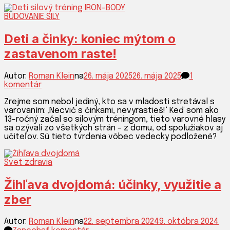
ťah?
BUDOVANIE SILY
Zistili
sme
za
Deti a činky: koniec mýtom o
vás!
zastavenom raste!
Autor:
Roman Klein
na
26. mája 2025
26. mája 2025
1
na
komentár
Deti
Zrejme som nebol jediný, kto sa v mladosti stretával s
a
varovaním: ‚Necvič s činkami, nevyrastieš!‘ Keď som ako
činky:
13-ročný začal so silovým tréningom, tieto varovné hlasy
koniec
sa ozývali zo všetkých strán – z domu, od spolužiakov aj
mýtom
učiteľov. Sú tieto tvrdenia vôbec vedecky podložené?
o
zastavenom
raste!
Svet zdravia
Žihľava dvojdomá: účinky, využitie a
zber
Autor:
Roman Klein
na
22. septembra 2024
9. októbra 2024
k