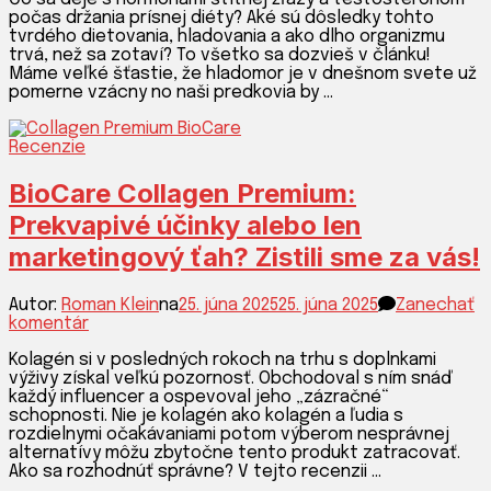
diéty
počas držania prísnej diéty? Aké sú dôsledky tohto
a
tvrdého dietovania, hladovania a ako dlho organizmu
ich
trvá, než sa zotaví? To všetko sa dozvieš v článku!
vplyv
Máme veľké šťastie, že hladomor je v dnešnom svete už
na
pomerne vzácny no naši predkovia by …
hormóny
Recenzie
BioCare Collagen Premium:
Prekvapivé účinky alebo len
marketingový ťah? Zistili sme za vás!
Autor:
Roman Klein
na
25. júna 2025
25. júna 2025
Zanechať
k
komentár
článku
Kolagén si v posledných rokoch na trhu s doplnkami
BioCare
výživy získal veľkú pozornosť. Obchodoval s ním snáď
Collagen
každý influencer a ospevoval jeho „zázračné“
Premium:
schopnosti. Nie je kolagén ako kolagén a ľudia s
Prekvapivé
rozdielnymi očakávaniami potom výberom nesprávnej
účinky
alternatívy môžu zbytočne tento produkt zatracovať.
alebo
Ako sa rozhodnúť správne? V tejto recenzii …
len
marketingový