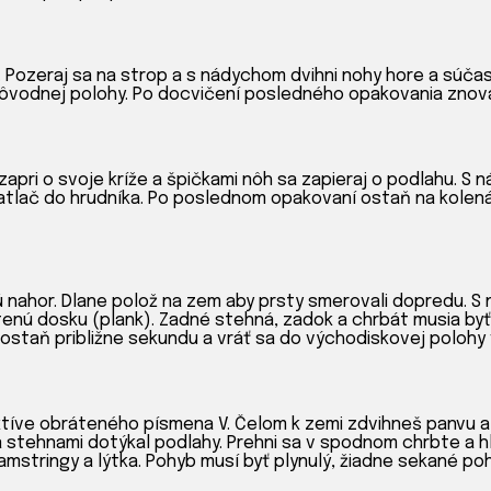
. Pozeraj sa na strop a s nádychom dvihni nohy hore a súčas
pôvodnej polohy. Po docvičení posledného opakovania znova 
 zapri o svoje kríže a špičkami nôh sa zapieraj o podlahu. 
atlač do hrudníka. Po poslednom opakovaní ostaň na kolenác
 nahor. Dlane polož na zem aby prsty smerovali dopredu. S 
tenú dosku (plank). Zadné stehná, zadok a chrbát musia byť
ostaň približne sekundu a vráť sa do východiskovej polohy 
ktíve obráteného písmena V. Čelom k zemi zdvihneš panvu a 
a stehnami dotýkal podlahy. Prehni sa v spodnom chrbte a 
amstringy a lýtka. Pohyb musí byť plynulý, žiadne sekané poh