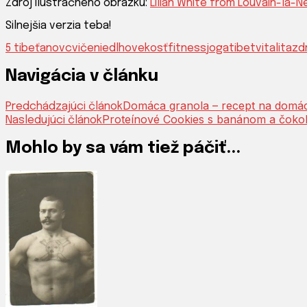
Zdroj ilustračného obrázku:
Lilian White from Louvain-la-N
Silnejšia verzia teba!
5 tibeťanov
cvičenie
dlhovekosť
fitness
joga
tibet
vitalita
zd
Navigácia v článku
Domáca granola – recept na domá
Predchádzajúci článok
Proteínové Cookies s banánom a čoko
Nasledujúci článok
Mohlo by sa vám tiež páčiť...