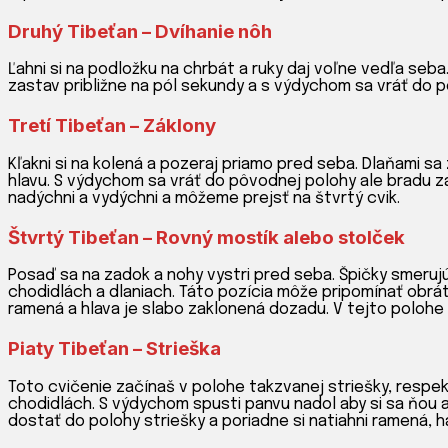
Druhý Tibeťan – Dvíhanie nôh
Ľahni si na podložku na chrbát a ruky daj voľne vedľa seba
zastav približne na pól sekundy a s výdychom sa vráť do 
Tretí Tibeťan – Záklony
Kľakni si na kolená a pozeraj priamo pred seba. Dlaňami sa
hlavu. S výdychom sa vráť do pôvodnej polohy ale bradu z
nadýchni a vydýchni a môžeme prejsť na štvrtý cvik.
Štvrtý Tibeťan – Rovný mostík alebo stolček
Posaď sa na zadok a nohy vystri pred seba. Špičky smerujú
chodidlách a dlaniach. Táto pozícia môže pripomínať obrá
ramená a hlava je slabo zaklonená dozadu. V tejto polohe 
Piaty Tibeťan – Strieška
Toto cvičenie začínaš v polohe takzvanej striešky, respe
chodidlách. S výdychom spusti panvu nadol aby si sa ňou 
dostať do polohy striešky a poriadne si natiahni ramená, h