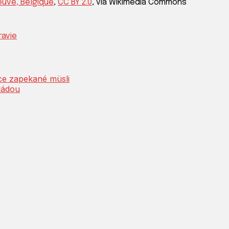
euve, Belgique
,
CC BY 2.0
, via Wikimedia Commons
ravie
ce zapekané müsli
ládou