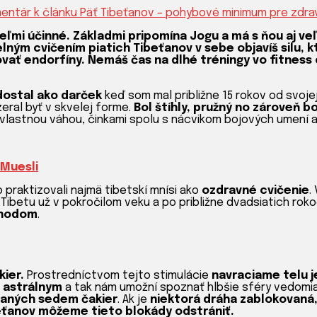
mentár
k článku Päť Tibeťanov – pohybové minimum pre zdravie
eľmi účinné. Základmi pripomína Jogu a má s ňou aj ve
ným cvičením piatich Tibeťanov v sebe objavíš silu, k
ať endorfíny. Nemáš čas na dlhé tréningy vo fitness 
ostal ako darček
keď som mal približne 15 rokov od svoj
eral byť v skvelej forme.
Bol štíhly, pružný no zároveň bo
vlastnou váhou, činkami spolu s nácvikom bojových umení 
Muesli
o praktizovali najmä tibetskí mnísi ako
ozdravné cvičenie
.
o Tibetu už v pokročilom veku a po približne dvadsiatich rok
dchodom
.
kier.
Prostredníctvom tejto stimulácie
navraciame telu 
s astrálnym
a tak nám umožní spoznať hlbšie sféry vedomia
naných sedem čakier
. Ak je
niektorá dráha zablokovaná,
eťanov môžeme tieto blokády odstrániť.