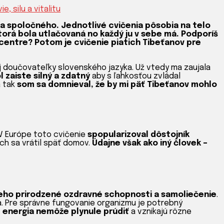
, silu a vitalitu
ľa spoločného. Jednotlivé cvičenia pôsobia na telo
torá bola utlačovaná no každý ju v sebe má. Podporíš
centre? Potom je cvičenie piatich Tibeťanov pre
ej doučovateľky slovenského jazyka. Už vtedy ma zaujala
l zaiste silný a zdatný
aby s ľahkosťou zvládal
a tak
som sa domnieval, že by mi päť Tibeťanov mohlo
 V Európe toto cvičenie
spopularizoval dôstojník
och sa vrátil späť domov.
Údajne však ako iný človek –
jeho prirodzené ozdravné schopnosti a samoliečenie
.
. Pre správne fungovanie organizmu je potrebný
 energia nemôže plynule prúdiť
a vznikajú rôzne