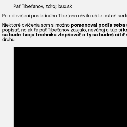
Päť Tibeťanov, zdroj: bux.sk
Po odcvičení posledného Tibeťana chvíľu ešte ostaň sedie
Niektoré cvičenia som si možno
pomenoval podľa seba
popísať, no ak ťa päť Tibeťanov zaujalo, neváhaj a kúp si
k
sa bude tvoja technika zlepšovať a ty sa budeš cítiť si
druhu.