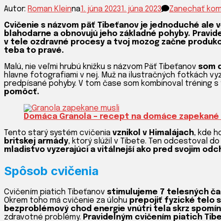
Autor:
Roman Klein
na
1. júna 2023
1. júna 2023
Zanechať ko
Cvičenie s názvom päť Tibeťanov je jednoduché ale v
blahodarne a obnovujú jeho základné pohyby. Pravidel
v tele ozdravné procesy a tvoj mozog začne produkov
teba to pravé.
Malú, nie veľmi hrubú knižku s názvom Päť Tibeťanov
som d
hlavne fotografiami v nej. Muž na ilustračných fotkách vyz
predpísané pohyby. V tom čase som kombinoval tréning s 
pomôcť.
Domáca Granola – recept na domáce zapekané 
Tento starý systém cvičenia
vznikol v Himalájach
, kde h
britskej armády
, ktorý slúžil v Tibete. Ten odcestoval d
mladistvo vyzerajúci a vitálnejší ako pred svojim o
Spôsob cvičenia
Cvičením piatich Tibeťanov
stimulujeme 7 telesných ča
Okrem toho má cvičenie za úlohu
prepojiť fyzické telo 
bezproblémový chod energie vnútri tela skrz spomí
zdravotné problémy.
Pravidelným cvičením piatich Tib