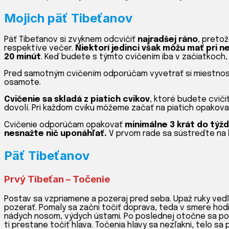
Mojich päť Tibeťanov
Päť Tibeťanov si zvyknem odcvičiť
najradšej ráno
, preto
respektíve večer.
Niektorí jedinci však môžu mať pri
20 minút
. Keď budete s týmto cvičením iba v začiatkoch
Pred samotným cvičením odporúčam vyvetrať si miestnosť, 
osamote.
Cvičenie sa skladá z piatich cvikov
, ktoré budete cviči
dovolí. Pri každom cviku môžeme začať na piatich opakov
Cvičenie odporúčam opakovať
minimálne 3 krát do týž
nesnažte nič uponáhľať.
V prvom rade sa sústreďte na
Päť Tibeťanov
Prvý Tibeťan – Točenie
Postav sa vzpriamene a pozeraj pred seba. Upaž ruky ved
pozerať. Pomaly sa začni točiť doprava, teda v smere hodi
nádych nosom, výdych ústami. Po poslednej otočne sa post
ti prestane točiť hlava. Točenia hlavy sa nezľakni, telo sa