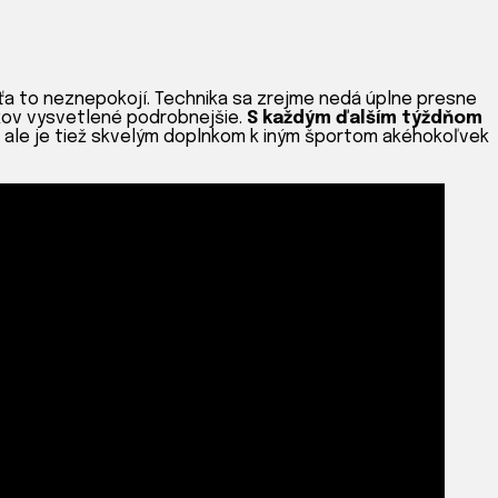
ťa to neznepokojí. Technika sa zrejme nedá úplne presne
ikov vysvetlené podrobnejšie.
S každým ďalším týždňom
 ale je tiež skvelým doplnkom k iným športom akéhokoľvek