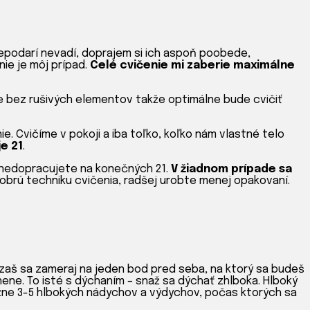
 nepodarí nevadí, doprajem si ich aspoň poobede,
nie je môj prípad.
Celé cvičenie mi zaberie maximálne
e bez rušivých elementov takže optimálne bude cvičiť
e. Cvičíme v pokoji a iba toľko, koľko nám vlastné telo
e 21
.
a nedopracujete na konečných 21.
V žiadnom prípade sa
obrú techniku cvičenia, radšej urobte menej opakovaní.
zaš sa zameraj na jeden bod pred seba, na ktorý sa budeš
nene. To isté s dýchaním – snaž sa dýchať zhlboka. Hlboký
ižne 3-5 hlbokých nádychov a výdychov, počas ktorých sa