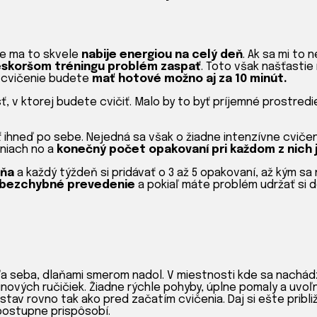
že ma to skvele
nabije energiou na celý deň
. Ak sa mi to
 neskoršom tréningu problém zaspať
. Toto však našťastie 
, cvičenie budete
mať hotové možno aj za 10 minút.
v ktorej budete cvičiť. Malo by to byť príjemné prostredi
ť ihneď po sebe. Nejedná sa však o žiadne intenzívne cvičeni
aniach no a
konečný počet opakovaní pri každom z nich j
dňa
a každý týždeň si pridávať o 3 až 5 opakovaní, až kým s
bezchybné prevedenie
a pokiaľ máte problém udržať si d
ľa seba, dlaňami smerom nadol. V miestnosti kde sa nachád
nových ručičiek. Žiadne rýchle pohyby, úplne pomaly a uvoľ
av rovno tak ako pred začatím cvičenia. Daj si ešte pribl
 postupne prispôsobí.