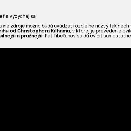
ť a vydýchaj sa.
a iné zdroje možno budú uvádzať rozdielne názvy tak nech 
nihu od Christophera Kilhama
, v ktorej je prevedenie cv
lnejší a pružnejší.
Päť Tibeťanov sa dá cvičiť samostatne