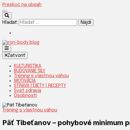
Preskoč na obsah
Hľadať:
Silnejšia verzia teba!
Zatvoriť
KULTURISTIKA
BUDOVANIE SILY
Tréning s vlastnou váhou
IRON-B
MOTIVÁCIA
STRAVA | DIÉTY | RECEPTY
Svet zdravia
Osobnosti
Tréning s vlastnou váhou
Päť Tibeťanov – pohybové minimum pre 