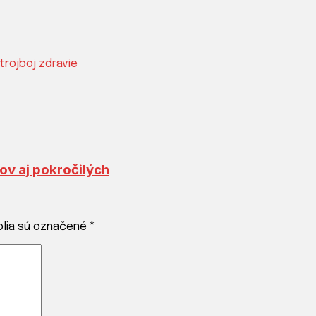
ov aj pokročilých
olia sú označené
*