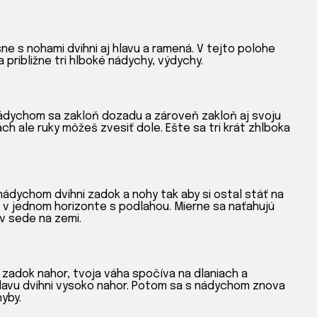
ne s nohami dvihni aj hlavu a ramená. V tejto polohe
približne tri hlboké nádychy, výdychy.
S nádychom sa zakloň dozadu a zároveň zakloň aj svoju
h ale ruky môžeš zvesiť dole. Ešte sa tri krát zhlboka
nádychom dvihni zadok a nohy tak aby si ostal stáť na
 v jednom horizonte s podlahou. Mierne sa naťahujú
v sede na zemi.
zadok nahor, tvoja váha spočíva na dlaniach a
hlavu dvihni vysoko nahor. Potom sa s nádychom znova
yby.