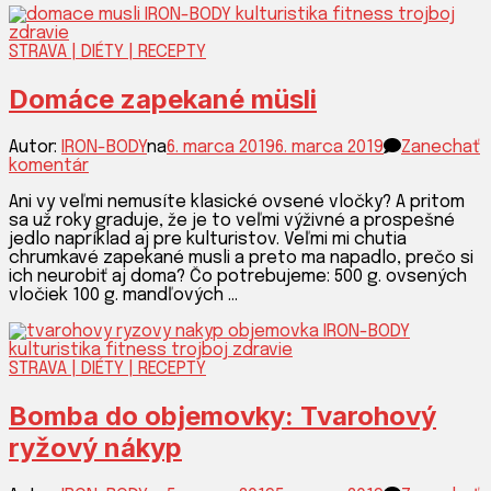
STRAVA | DIÉTY | RECEPTY
Domáce zapekané müsli
Autor:
IRON-BODY
na
6. marca 2019
6. marca 2019
Zanechať
k
komentár
článku
Ani vy veľmi nemusíte klasické ovsené vločky? A pritom
Domáce
sa už roky graduje, že je to veľmi výživné a prospešné
zapekané
jedlo napríklad aj pre kulturistov. Veľmi mi chutia
müsli
chrumkavé zapekané musli a preto ma napadlo, prečo si
ich neurobiť aj doma? Čo potrebujeme: 500 g. ovsených
vločiek 100 g. mandľových …
STRAVA | DIÉTY | RECEPTY
Bomba do objemovky: Tvarohový
ryžový nákyp