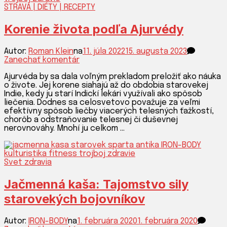
BODY
STRAVA | DIÉTY | RECEPTY
Korenie života podľa Ajurvédy
Autor:
Roman Klein
na
11. júla 2022
15. augusta 2023
k
Zanechať komentár
článku
Ajurvéda by sa dala voľným prekladom preložiť ako náuka
Korenie
o živote. Jej korene siahajú až do obdobia starovekej
života
Indie, kedy ju starí Indickí lekári využívali ako spôsob
podľa
liečenia. Dodnes sa celosvetovo považuje za veľmi
Ajurvédy
efektívny spôsob liečby viacerých telesných ťažkostí,
chorôb a odstraňovanie telesnej či duševnej
nerovnováhy. Mnohí ju celkom …
Svet zdravia
Jačmenná kaša: Tajomstvo sily
starovekých bojovníkov
Autor:
IRON-BODY
na
1. februára 2020
1. februára 2020