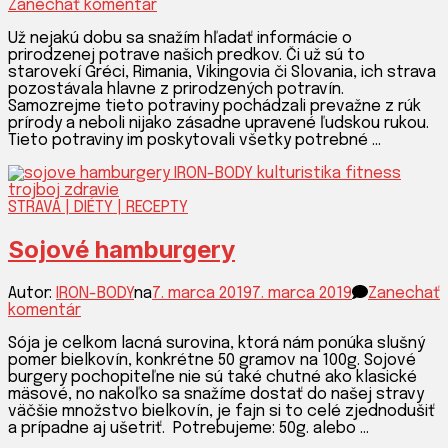
k
Zanechať komentár
článku
Už nejakú dobu sa snažím hľadať informácie o
Jačmenná
prirodzenej potrave našich predkov. Či už sú to
kaša:
starovekí Gréci, Rimania, Vikingovia či Slovania, ich strava
Tajomstvo
pozostávala hlavne z prirodzených potravín.
sily
Samozrejme tieto potraviny pochádzali prevažne z rúk
starovekých
prírody a neboli nijako zásadne upravené ľudskou rukou.
bojovníkov
Tieto potraviny im poskytovali všetky potrebné …
STRAVA | DIÉTY | RECEPTY
Sojové hamburgery
Autor:
IRON-BODY
na
7. marca 2019
7. marca 2019
Zanechať
k
komentár
článku
Sója je celkom lacná surovina, ktorá nám ponúka slušný
Sojové
pomer bielkovín, konkrétne 50 gramov na 100g. Sojové
hamburgery
burgery pochopiteľne nie sú také chutné ako klasické
mäsové, no nakoľko sa snažíme dostať do našej stravy
väčšie množstvo bielkovín, je fajn si to celé zjednodušiť
a prípadne aj ušetriť. Potrebujeme: 50g. alebo …