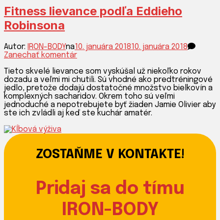
Fitness lievance podľa Eddieho
Robinsona
Autor:
IRON-BODY
na
10. januára 2018
10. januára 2018
k
Zanechať komentár
článku
Tieto skvelé lievance som vyskúšal už niekoľko rokov
Fitness
dozadu a veľmi mi chutili. Sú vhodné ako predtréningové
lievance
jedlo, pretože dodajú dostatočné množstvo bielkovín a
podľa
komplexných sacharidov. Okrem toho sú veľmi
Eddieho
jednoduché a nepotrebujete byť žiaden Jamie Olivier aby
Robinsona
ste ich zvládli aj keď ste kuchár amatér.
ZOSTAŇME V KONTAKTE!
Pridaj sa do tímu
IRON-BODY