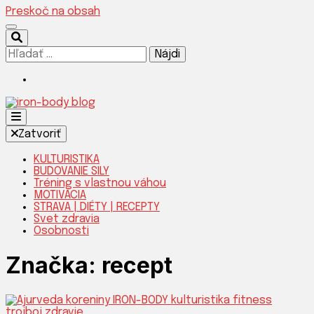
Preskoč na obsah
Hľadať:
Silnejšia verzia teba!
Zatvoriť
KULTURISTIKA
BUDOVANIE SILY
Tréning s vlastnou váhou
IRON-
MOTIVÁCIA
STRAVA | DIÉTY | RECEPTY
Svet zdravia
Osobnosti
Značka:
recept