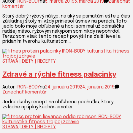
Autor:
IRON-BODY
na
5. marca 2019
5. marca 2019
Zanechať
k
komentár
článku
Starý dobrý ryžový nákyp, na aký sa pamätám ešte z čias
Bomba
základnej školy mi vždy priniesol úsmev na perách. Toto
do
jedlo bolo moje obľúbené a hoci som mal už odmalička
objemovky:
radšej mäso, ryžovým nákypom som nikdy nepohrdol.
Tvarohový
Teraz som však tento recept povýšil na ďalší level a
ryžový
pridaním tvarohu kulturistom …
nákyp
STRAVA | DIÉTY | RECEPTY
Zdravé a rýchle fitness palacinky
Autor:
IRON-BODY
na
24. januára 2019
24. januára 2019
k
Zanechať komentár
článku
Jednoduchý recept na obľúbenú pochúťku, ktorý
Zdravé
zvládne aj úplný kuchár-amatér.
a
rýchle
fitness
palacinky
STRAVA | DIÉTY | RECEPTY