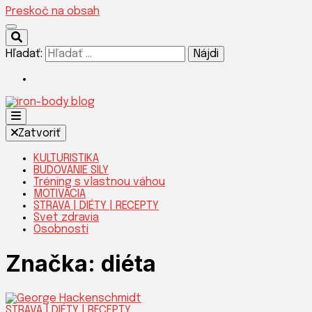
Preskoč na obsah
Hľadať:
Silnejšia verzia teba!
Zatvoriť
KULTURISTIKA
BUDOVANIE SILY
Tréning s vlastnou váhou
IRON-
MOTIVÁCIA
STRAVA | DIÉTY | RECEPTY
Svet zdravia
Osobnosti
Značka:
diéta
STRAVA | DIÉTY | RECEPTY