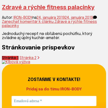
Zdravé a rýchle fitness palacinky
Autor:
IRON-BODY
na
24. januára 2019
24. januára 2019
Zanechať komentár
k článku Zdravé a rýchle fitness
palacinky
Jednoduchý recept na obľúbenú pochúťku, ktorý
zvládne aj úplný kuchár-amatér.
Stránkovanie príspevkov
Stránka
1
Stránka
2
ZOSTAŇME V KONTAKTE!
Pridaj sa do tímu IRON-BODY