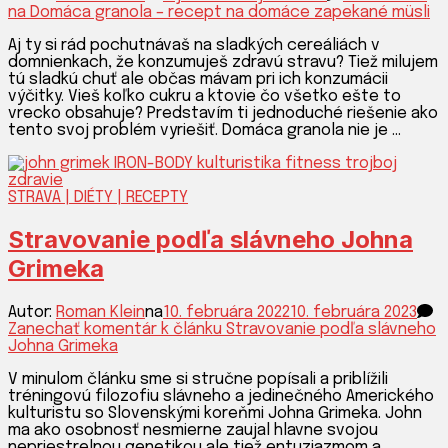
na Domáca granola – recept na domáce zapekané müsli
Aj ty si rád pochutnávaš na sladkých cereáliách v
domnienkach, že konzumuješ zdravú stravu? Tiež milujem
tú sladkú chuť ale občas mávam pri ich konzumácii
výčitky. Vieš koľko cukru a ktovie čo všetko ešte to
vrecko obsahuje? Predstavím ti jednoduché riešenie ako
tento svoj problém vyriešiť. Domáca granola nie je …
STRAVA | DIÉTY | RECEPTY
Stravovanie podľa slávneho Johna
Grimeka
Autor:
Roman Klein
na
10. februára 2022
10. februára 2023
Zanechať komentár
k článku Stravovanie podľa slávneho
Johna Grimeka
V minulom článku sme si stručne popísali a priblížili
tréningovú filozofiu slávneho a jedinečného Amerického
kulturistu so Slovenskými koreňmi Johna Grimeka. John
ma ako osobnosť nesmierne zaujal hlavne svojou
nepriestrelnou genetikou ale tiež entuziazmom a