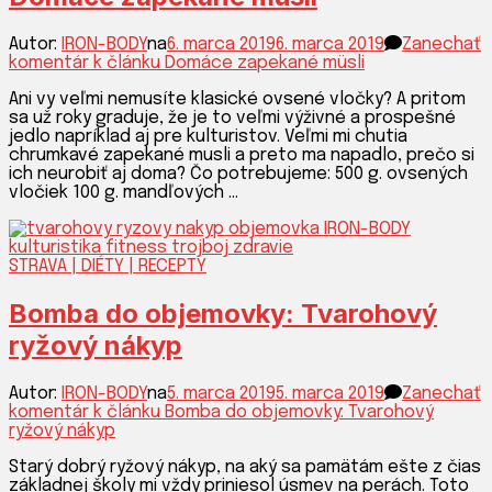
Autor:
IRON-BODY
na
6. marca 2019
6. marca 2019
Zanechať
komentár
k článku Domáce zapekané müsli
Ani vy veľmi nemusíte klasické ovsené vločky? A pritom
sa už roky graduje, že je to veľmi výživné a prospešné
jedlo napríklad aj pre kulturistov. Veľmi mi chutia
chrumkavé zapekané musli a preto ma napadlo, prečo si
ich neurobiť aj doma? Čo potrebujeme: 500 g. ovsených
vločiek 100 g. mandľových …
STRAVA | DIÉTY | RECEPTY
Bomba do objemovky: Tvarohový
ryžový nákyp
Autor:
IRON-BODY
na
5. marca 2019
5. marca 2019
Zanechať
komentár
k článku Bomba do objemovky: Tvarohový
ryžový nákyp
Starý dobrý ryžový nákyp, na aký sa pamätám ešte z čias
základnej školy mi vždy priniesol úsmev na perách. Toto