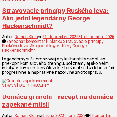
BODY
Stravovacie princípy Ruského leva:
Ako jedol legendárny George
Hackenschmidt?
Autor:
Roman Klein
na
31. decembra 2025
31. decembra 2025
Zanechať komentár
k článku Stravovacie princípy
Ruského leva: Ako jedol legendárny George
Hackenschmidt?
Legendárny silák bronzovej éry kulturistiky nebol len
priekopníkom silového tréningu. Bol známy aj ako veľmi
inteligentný a sčítaný človek, ktorý mal na tú dobu veľmi
progresívne a inšpiratívne názory na životosprávu.
STRAVA | DIÉTY | RECEPTY
Domáca granola – recept na domáce
zapekané müsli
Autor:
Roman Klein
na
1. júna 2023
1. júna 2023
1 komentár