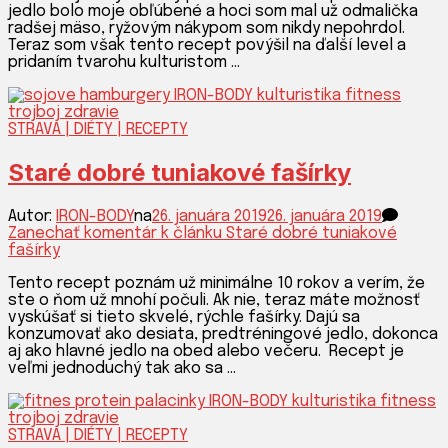
jedlo bolo moje obľúbené a hoci som mal už odmalička
radšej mäso, ryžovým nákypom som nikdy nepohrdol.
Teraz som však tento recept povýšil na ďalší level a
pridaním tvarohu kulturistom …
STRAVA | DIÉTY | RECEPTY
Staré dobré tuniakové fašírky
Autor:
IRON-BODY
na
26. januára 2019
26. januára 2019
Zanechať komentár
k článku Staré dobré tuniakové
fašírky
Tento recept poznám už minimálne 10 rokov a verím, že
ste o ňom už mnohí počuli. Ak nie, teraz máte možnosť
vyskúšať si tieto skvelé, rýchle fašírky. Dajú sa
konzumovať ako desiata, predtréningové jedlo, dokonca
aj ako hlavné jedlo na obed alebo večeru. Recept je
veľmi jednoduchý tak ako sa …
STRAVA | DIÉTY | RECEPTY