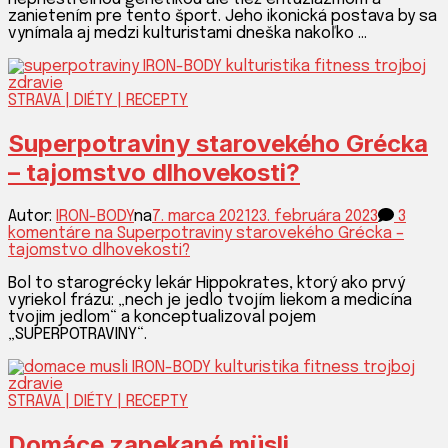
zanietením pre tento šport. Jeho ikonická postava by sa
vynímala aj medzi kulturistami dneška nakoľko …
STRAVA | DIÉTY | RECEPTY
Superpotraviny starovekého Grécka
– tajomstvo dlhovekosti?
Autor:
IRON-BODY
na
7. marca 2021
23. februára 2023
3
komentáre
na Superpotraviny starovekého Grécka –
tajomstvo dlhovekosti?
Bol to starogrécky lekár Hippokrates, ktorý ako prvý
vyriekol frázu: „nech je jedlo tvojím liekom a medicína
tvojim jedlom“ a konceptualizoval pojem
„SUPERPOTRAVINY“.
STRAVA | DIÉTY | RECEPTY
Domáce zapekané müsli