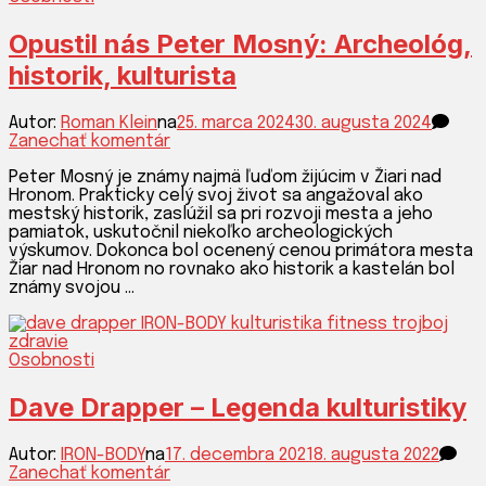
BODY
Opustil nás Peter Mosný: Archeológ,
historik, kulturista
Autor:
Roman Klein
na
25. marca 2024
30. augusta 2024
k
Zanechať komentár
článku
Peter Mosný je známy najmä ľuďom žijúcim v Žiari nad
Opustil
Hronom. Prakticky celý svoj život sa angažoval ako
nás
mestský historik, zaslúžil sa pri rozvoji mesta a jeho
Peter
pamiatok, uskutočnil niekoľko archeologických
Mosný:
výskumov. Dokonca bol ocenený cenou primátora mesta
Archeológ,
Žiar nad Hronom no rovnako ako historik a kastelán bol
historik,
známy svojou …
kulturista
Osobnosti
Dave Drapper – Legenda kulturistiky
Autor:
IRON-BODY
na
17. decembra 2021
8. augusta 2022
k
Zanechať komentár