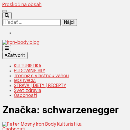
Preskoč na obsah
Hľadať:
Silnejšia verzia teba!
Zatvoriť
KULTURISTIKA
BUDOVANIE SILY
Tréning s vlastnou váhou
IRON-
MOTIVÁCIA
STRAVA | DIÉTY | RECEPTY
Svet zdravia
Osobnosti
Značka:
schwarzenegger
Osobnosti