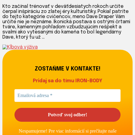
článku
Kto začínal trénovať v deväťdesiatych rokoch určite
Dave
čerpal inšpiráciu zo zlatej éry kulturistiky. Pokiaľ patríte
Drapper
do tejto kategórie cvičencov, meno Dave Draper Vám
–
určite nie je neznáme. Ikonická postava s ostrými črtami
Legenda
tváre, kamenným pohľadom vzbudzujúcim rešpekt a
kulturistiky
svalmi ako vytesanými do kameňa to bol legendárny
Dave, ktorý tu už …
ZOSTAŇME V KONTAKTE!
Pridaj sa do tímu IRON-BODY
Nespamujeme! Pre viac informácií si prečítajte naše