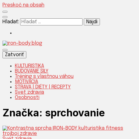
Preskoč na obsah
Hľadať:
Silnejšia verzia teba!
Zatvoriť
KULTURISTIKA
BUDOVANIE SILY
Tréning s vlastnou váhou
IRON-
MOTIVÁCIA
STRAVA | DIÉTY | RECEPTY
Svet zdravia
Osobnosti
Značka:
sprchovanie
Svet zdravia