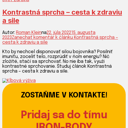
BODY
Kontrastná sprcha – cesta k zdraviu
a sile
Autor:
Roman Klein
na
22. júla 2022
15. augusta
2023
Zanechať komentár
k článku Kontrastná sprcha –
cesta k zdraviu a sile
Kto by nechcel disponovať silou bojovníka? Posilniť
imunitu, zoceliť telo, rozprúdiť v ňom energiu? Nič
zložité, stačí sa sprchovať. No nie iba tak, využi
kontrastné sprchovanie. Študuj článok Kontrastná
sprcha – cesta k zdraviu a sile.
ZOSTAŇME V KONTAKTE!
Pridaj sa do tímu
IRON-BODY