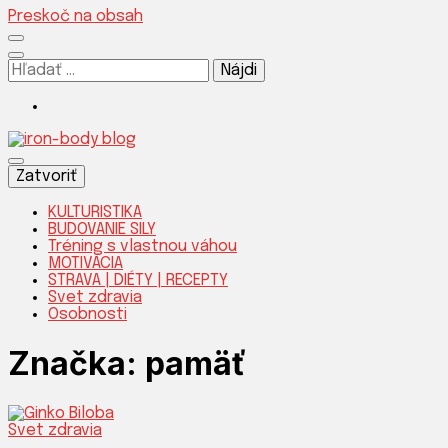
Preskoč na obsah
Hľadať:
Silnejšia verzia teba!
Zatvoriť
KULTURISTIKA
BUDOVANIE SILY
Tréning s vlastnou váhou
IRON-
MOTIVÁCIA
STRAVA | DIÉTY | RECEPTY
Svet zdravia
Osobnosti
Značka:
pamäť
Svet zdravia