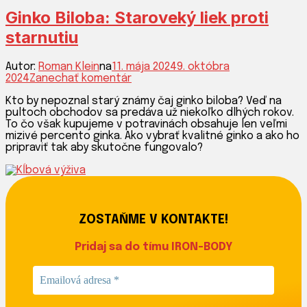
BODY
Ginko Biloba: Staroveký liek proti
starnutiu
Autor:
Roman Klein
na
11. mája 2024
9. októbra
k
2024
Zanechať komentár
článku
Kto by nepoznal starý známy čaj ginko biloba? Veď na
Ginko
pultoch obchodov sa predáva už niekoľko dlhých rokov.
Biloba:
To čo však kupujeme v potravinách obsahuje len veľmi
Staroveký
mizivé percento ginka. Ako vybrať kvalitné ginko a ako ho
liek
pripraviť tak aby skutočne fungovalo?
proti
starnutiu
ZOSTAŇME V KONTAKTE!
Pridaj sa do tímu IRON-BODY