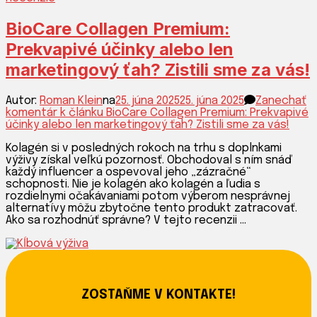
BODY
BioCare Collagen Premium:
Prekvapivé účinky alebo len
marketingový ťah? Zistili sme za vás!
Autor:
Roman Klein
na
25. júna 2025
25. júna 2025
Zanechať
komentár
k článku BioCare Collagen Premium: Prekvapivé
účinky alebo len marketingový ťah? Zistili sme za vás!
Kolagén si v posledných rokoch na trhu s doplnkami
výživy získal veľkú pozornosť. Obchodoval s ním snáď
každý influencer a ospevoval jeho „zázračné“
schopnosti. Nie je kolagén ako kolagén a ľudia s
rozdielnymi očakávaniami potom výberom nesprávnej
alternatívy môžu zbytočne tento produkt zatracovať.
Ako sa rozhodnúť správne? V tejto recenzii …
ZOSTAŇME V KONTAKTE!