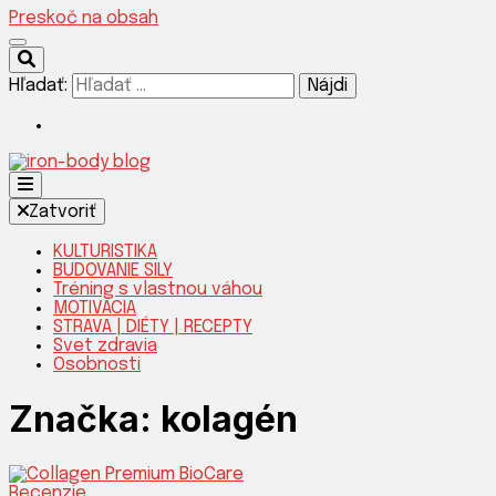
Preskoč na obsah
Hľadať:
Silnejšia verzia teba!
Zatvoriť
KULTURISTIKA
BUDOVANIE SILY
Tréning s vlastnou váhou
IRON-
MOTIVÁCIA
STRAVA | DIÉTY | RECEPTY
Svet zdravia
Osobnosti
Značka:
kolagén
Recenzie