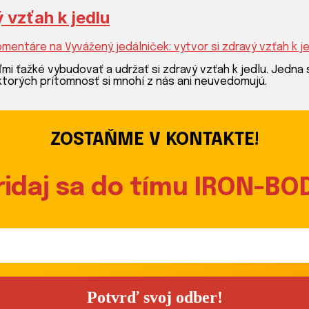
 vzťah k jedlu
omentáre
na Vyvážený jedálniček: vytvor si zdravý vzťah k j
i ťažké vybudovať a udržať si zdravý vzťah k jedlu. Jedna
 ktorých prítomnosť si mnohí z nás ani neuvedomujú.
ZOSTAŇME V KONTAKTE!
ridaj sa do tímu IRON-BO