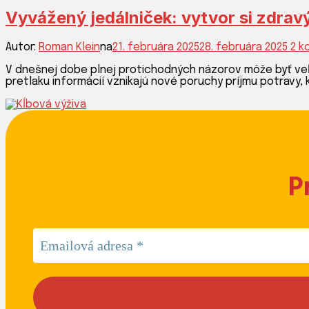
Vyvážený jedálniček: vytvor si zdravý
Autor:
Roman Klein
na
21. februára 2025
28. februára 2025
2 k
V dnešnej dobe plnej protichodných názorov môže byť veľm
pretlaku informácií vznikajú nové poruchy príjmu potravy,
P