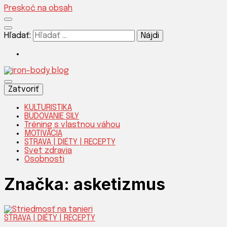
Preskoč na obsah
Hľadať:
Silnejšia verzia teba!
Zatvoriť
KULTURISTIKA
BUDOVANIE SILY
Tréning s vlastnou váhou
IRON-B
MOTIVÁCIA
STRAVA | DIÉTY | RECEPTY
Svet zdravia
Osobnosti
Značka:
asketizmus
STRAVA | DIÉTY | RECEPTY