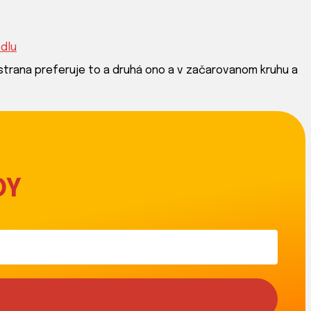
edlu
 strana preferuje to a druhá ono a v začarovanom kruhu a
DY